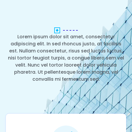
Lorem ipsum dolor sit amet, consectetur
adipiscing elit. In sed rhoncus justo, at facilisis
est. Nullam consectetur, risus sed luctus luctus,
nisi tortor feugiat turpis, a congue libero sem vel
velit. Nunc vel tortor laoreet dolor vehicula
pharetra. Ut pellentesque lorem magna, vel
convallis mi fermentum sed.