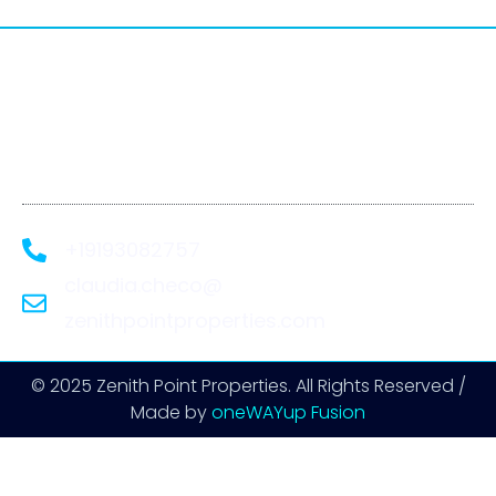
We Recover. You
Rebuild.
+19193082757
claudia.checo@
zenithpointproperties.com
© 2025 Zenith Point Properties. All Rights Reserved /
Made by
oneWAYup Fusion